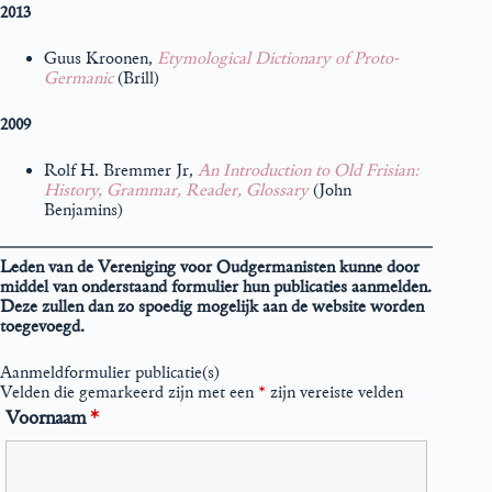
2013
Guus Kroonen,
Etymological
Dictionary of Proto-
Germanic
(Brill)
2009
Rolf H. Bremmer Jr,
An Introduction to Old
Frisian
:
History, Grammar, Reader, Glossary
(John
Benjamins)
Leden van de Vereniging voor Oudgermanisten kunne door
middel van onderstaand formulier hun publicaties aanmelden.
Deze zullen dan zo spoedig mogelijk aan de website worden
toegevoegd.
Aanmeldformulier publicatie(s)
Velden die gemarkeerd zijn met een
*
zijn vereiste velden
Voornaam
*