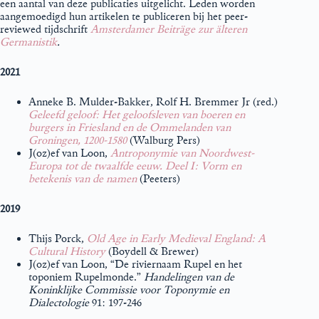
een aantal van deze publicaties uitgelicht. Leden worden
aangemoedigd hun artikelen te publiceren bij het peer-
reviewed tijdschrift
Amsterdamer Beiträge zur älteren
Germanistik
.
2021
Anneke B. Mulder-Bakker, Rolf H. Bremmer Jr (red.)
Geleefd geloof: Het geloofsleven van boeren en
burgers in Friesland en de Ommelanden van
Groningen, 1200-1580
(Walburg Pers)
J(oz)ef van Loon,
Antroponymie van Noordwest-
Europa tot de twaalfde eeuw. Deel I: Vorm en
betekenis van de namen
(Peeters)
2019
Thijs Porck,
Old Age in Early Medieval Engla
n
d: A
Cultural History
(Boydell & Brewer)
J(oz)ef van Loon, “De riviernaam Rupel en het
toponiem Rupelmonde.”
Handelingen van de
Koninklijke Commissie voor Toponymie en
Dialectologie
91: 197-246