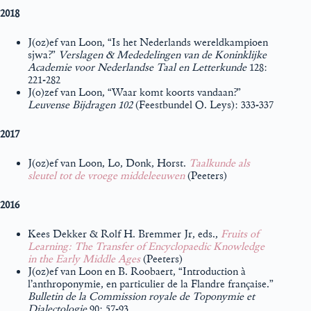
2018
J(oz)ef van Loon, “Is het Nederlands wereldkampioen
sjwa?”
Verslagen & Mededelingen van de Koninklijke
Academie voor Nederlandse Taal en Letterkunde
128:
221-282
J(o)zef van Loon, “Waar komt koorts vandaan?”
Leuvense Bijdragen 102
(Feestbundel O. Leys): 333-337
2017
J(oz)ef van Loon, Lo, Donk, Horst.
Taalkunde als
sleutel tot de vroege middeleeuwen
(Peeters)
2016
Kees Dekker & Rolf H. Bremmer Jr, eds.,
Fruits of
Learning: The Transfer of Encyclopaedic Knowledge
in the Early Middle Ages
(Peeters)
J(oz)ef van Loon en B. Roobaert, “Introduction à
l’anthroponymie, en particulier de la Flandre française.”
Bulletin de la Commission royale de Toponymie et
Dialectologie
90: 57-93