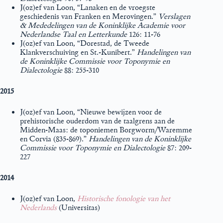
J(oz)ef van Loon, “Lanaken en de vroegste
geschiedenis van Franken en Merovingen.”
Verslagen
& Mededelingen van de Koninklijke Academie voor
Nederlandse Taal en Letterkunde
126: 11-76
J(oz)ef van Loon, “Dorestad, de Tweede
Klankverschuiving en St.-Kunibert.”
Handelingen van
de Koninklijke Commissie voor Toponymie en
Dialectologie
88: 255-310
2015
J(oz)ef van Loon, “Nieuwe bewijzen voor de
prehistorische ouderdom van de taalgrens aan de
Midden-Maas: de toponiemen Borgworm/Waremme
en Corvia (835-869).”
Handelingen van de Koninklijke
Commissie voor Toponymie en Dialectologie
87: 209-
227
2014
J(oz)ef van Loon,
Historische fonologie van het
Nederlands
(Universitas)