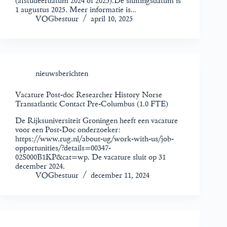
(afstudeerdatum 2024 of 2025).De sluitingsdatum is
1 augustus 2025. Meer informatie is…
VOGbestuur
april 10, 2025
nieuwsberichten
Vacature Post-doc Researcher History Norse
Transatlantic Contact Pre-Columbus (1.0 FTE)
De Rijksuniversiteit Groningen heeft een vacature
voor een Post-Doc onderzoeker:
https://www.rug.nl/about-ug/work-with-us/job-
opportunities/?details=00347-
02S000B1KP&cat=wp. De vacature sluit op 31
december 2024.
VOGbestuur
december 11, 2024