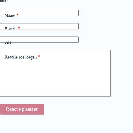
met
*
Naam
*
E-mail
*
Site
Reactie toevoegen
*
Reactie plaatsen