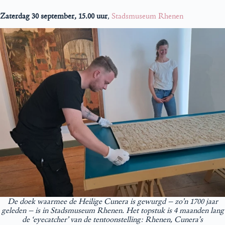
Zaterdag 30 september, 15.00 uur
,
Stadsmuseum Rhenen
De doek waarmee de Heilige Cunera is gewurgd – zo’n 1700 jaar
geleden – is in Stadsmuseum Rhenen. Het topstuk is 4 maanden lang
de ‘eyecatcher’ van de tentoonstelling: Rhenen, Cunera’s