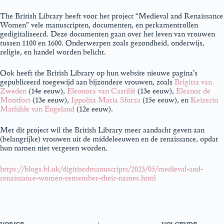
The British Library heeft voor het project “Medieval and Renaissance
Women” vele manuscripten, documenten, en perkamentrollen
gedigitaliseerd. Deze documenten gaan over het leven van vrouwen
tussen 1100 en 1600. Onderwerpen zoals gezondheid, onderwijs,
religie, en handel worden belicht.
Ook heeft the British Library op hun website nieuwe pagina’s
gepubliceerd toegewijd aan bijzondere vrouwen, zoals
Brigitta van
Zweden
(14e eeuw),
Eleonora van Castilië
(13e eeuw),
Eleanor de
Montfort
(13e eeuw),
Ippolita Maria Sforza
(15e eeuw), en
Keizerin
Mathilde van Engeland
(12e eeuw).
Met dit project wil the British Library meer aandacht geven aan
(belangrijke) vrouwen uit de middeleeuwen en de renaissance, opdat
hun namen niet vergeten worden.
https://blogs.bl.uk/digitisedmanuscripts/2023/05/medieval-and-
renaissance-women-remember-their-names.html